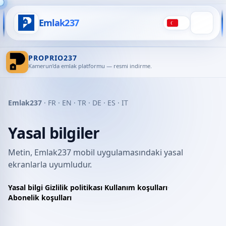
Emlak237
Türkçe
PROPRIO237
Kamerun’da emlak platformu — resmi indirme.
Emlak237
·
FR
·
EN
·
TR
·
DE
·
ES
·
IT
Yasal bilgiler
Metin, Emlak237 mobil uygulamasındaki yasal
ekranlarla uyumludur.
Yasal bilgi
·
Gizlilik politikası
·
Kullanım koşulları
·
Abonelik koşulları