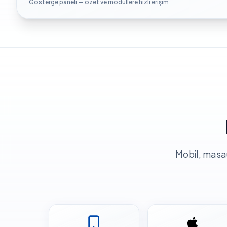
Gösterge paneli — özet ve modüllere hızlı erişim
Mobil, masaü