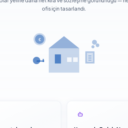
lolar yerine daha net kira ve sözleşme görünürlüğü — 
ofis için tasarlandı.