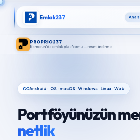
Emlak237
Ana s
PROPRIO237
Kamerun’da emlak platformu — resmi indirme.
all_inclusive
Android · iOS · macOS · Windows · Linux · Web
Portföyünüzün me
netlik