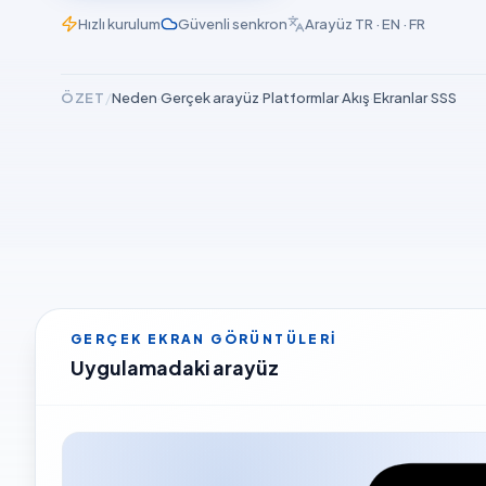
Hızlı kurulum
Güvenli senkron
Arayüz TR · EN · FR
ÖZET
/
Neden
·
Gerçek arayüz
·
Platformlar
·
Akış
·
Ekranlar
·
SSS
Emlak237 uygulamasının gerçek önizlemesi
GERÇEK EKRAN GÖRÜNTÜLERI
Uygulamadaki arayüz