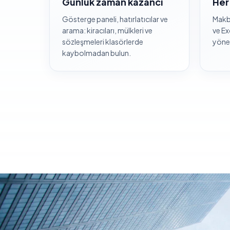
Günlük zaman kazancı
Her
Gösterge paneli, hatırlatıcılar ve
Makbu
arama: kiracıları, mülkleri ve
ve Ex
sözleşmeleri klasörlerde
yönet
kaybolmadan bulun.
Operasyonlarınızın bütünsel görünümü