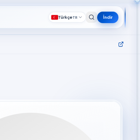
Türkçe
İndir
TR