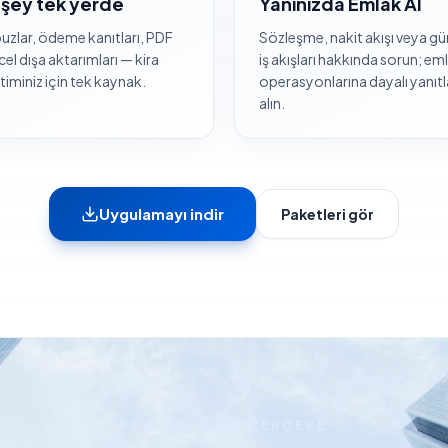
 şey tek yerde
Yanınızda Emlak AI
zlar, ödeme kanıtları, PDF
Sözleşme, nakit akışı veya gü
cel dışa aktarımları — kira
iş akışları hakkında sorun; em
iminiz için tek kaynak.
operasyonlarına dayalı yanıtl
alın.
Uygulamayı indir
Paketleri gör
PROFESYONEL ÇERÇEVE